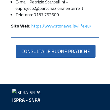
E-mail: Patrizio Scarpellini –
euprojects@parconazionale5terre.it
Telefono: 0187.762600
Sito Web:
https://www.stonewalls4life.eu/
CONSULTA LE BUONE PRATICHE
ISPRA - SNPA