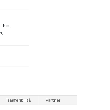
ulture,
n,
Trasferibilità
Partner