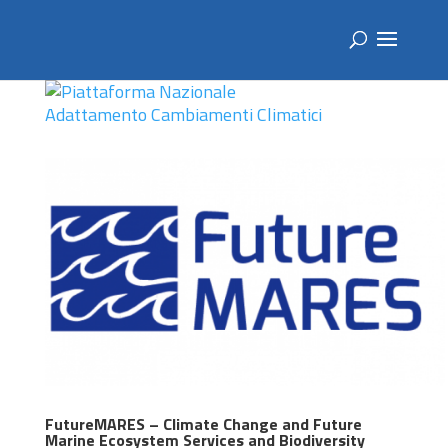
FutureMARES – Climate Change and Future
Marine Ecosystem Services and Biodiversity