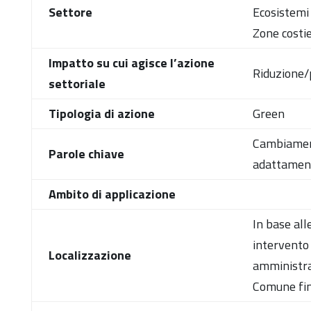
Settore
Ecosistemi 
Zone costi
Impatto su cui agisce l’azione
Riduzione/p
settoriale
Tipologia di azione
Green
Cambiamento
Parole chiave
adattament
Ambito di applicazione
In base alle
intervento 
Localizzazione
amministrat
Comune fino