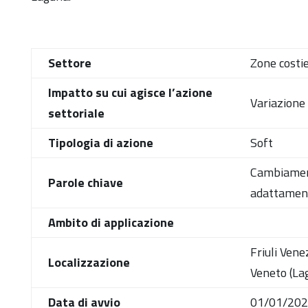
Settore
Zone costi
Impatto su cui agisce l’azione
Variazione 
settoriale
Tipologia di azione
Soft
Cambiament
Parole chiave
adattamento
Ambito di applicazione
Friuli Vene
Localizzazione
Veneto (Lag
Data di avvio
01/01/20