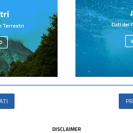
tri
Dati del 
e Terrestri
D
ATI
PR
DISCLAIMER