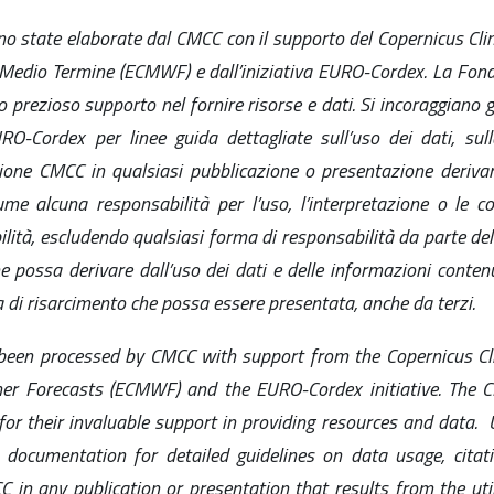
no state elaborate dal CMCC con il supporto del Copernicus Cli
 Medio Termine (ECMWF) e dall’iniziativa EURO-Cordex. La Fon
 prezioso supporto nel fornire risorse e dati. Si incoraggiano g
O-Cordex per linee guida dettagliate sull’uso dei dati, sull
ione CMCC in qualsiasi pubblicazione o presentazione derivant
alcuna responsabilità per l’uso, l’interpretazione o le co
lità, escludendo qualsiasi forma di responsabilità da parte del
he possa derivare dall’uso dei dati e delle informazioni conten
a di risarcimento che possa essere presentata, anche da terzi.
 been processed by CMCC with support from the Copernicus Cl
r Forecasts (ECMWF) and the EURO-Cordex initiative.
The CM
or their invaluable support in providing resources and data.
U
 documentation for detailed guidelines on data usage, citat
n any publication or presentation that results from the utiliz