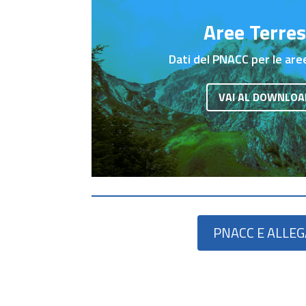
Aree Terres
Dati del PNACC per le are
VAI AL DOWNLOA
PNACC E ALLEG