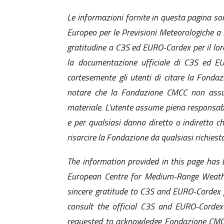
Le informazioni fornite in questa pagina so
Europeo per le Previsioni Meteorologiche a
gratitudine a C3S ed EURO-Cordex per il loro
la documentazione ufficiale di C3S ed EUR
cortesemente gli utenti di citare la Fondaz
notare che la Fondazione CMCC non assume 
materiale. L’utente assume piena responsabi
e per qualsiasi danno diretto o indiretto c
risarcire la Fondazione da qualsiasi richiest
T
he information provided in this page has
European Centre for Medium-Range Weathe
sincere gratitude to C3S and EURO-Cordex f
consult the official C3S and EURO-Cordex
requested to acknowledge Fondazione CMCC i