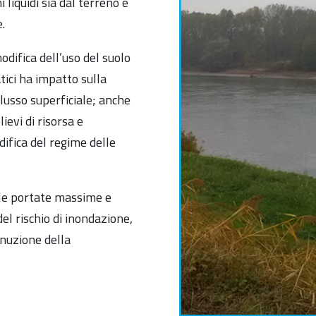
 liquidi sia dal terreno e
.
odifica dell’uso del suolo
ici ha impatto sulla
lusso superficiale; anche
ievi di risorsa e
ifica del regime delle
le portate massime e
el rischio di inondazione,
inuzione della