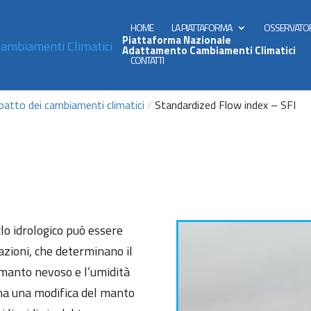
HOME
LA PIATTAFORMA
OSSERVATO
Piattaforma Nazionale
Adattamento Cambiamenti Climatici
CONTATTI
mpatto dei cambiamenti climatici
/
Standardized Flow index – SFI
clo idrologico può essere
tazioni, che determinano il
l manto nevoso e l’umidità
na una modifica del manto