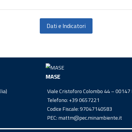
Dati e Indicatori
MASE
lia)
Viale Cristoforo Colombo 44 – 00147 R
Telefono:
+39 0657221
Codice Fiscale: 97047140583
PEC: mattm@pec.minambiente.it