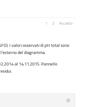
1
2
Accanto
SFD). I valori osservati di pH total sono
 all’esterno del diagramma.
.12.2014 al 14.11.2015. Pannello
residui.