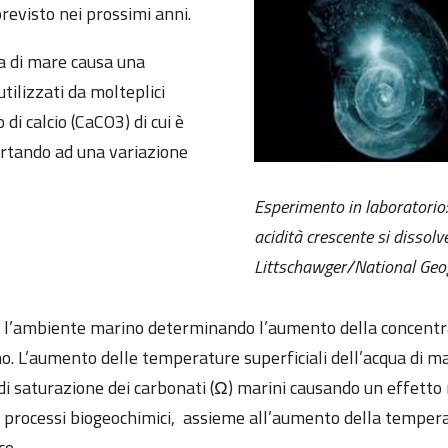
revisto nei prossimi anni.
ua di mare causa una
utilizzati da molteplici
di calcio (CaCO3) di cui è
portando ad una variazione
Esperimento in laboratorio:
acidità crescente si dissolv
Littschawger/National Geog
 l’ambiente marino determinando l’aumento della concentraz
o. L’aumento delle temperature superficiali dell’acqua di ma
 di saturazione dei carbonati (Ω) marini causando un effetto 
i processi biogeochimici, assieme all’aumento della temperat
co.