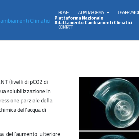
HOME
LA PIATTAFORMA
OSSERVATO
Piattaforma Nazionale
Adattamento Cambiamenti Climatici
CONTATTI
T (livelli di pCO2 di
ua solubilizzazione in
ressione parziale della
himica dell’acqua di
sa dell’aumento ulteriore